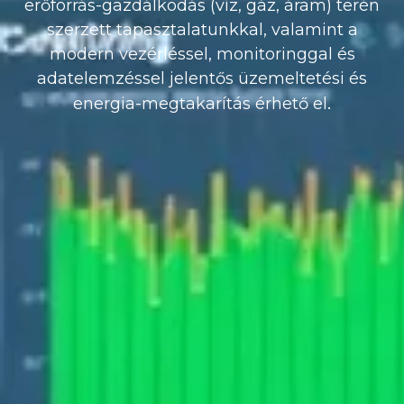
erőforrás-gazdálkodás (víz, gáz, áram) terén
szerzett tapasztalatunkkal, valamint a
modern vezérléssel, monitoringgal és
adatelemzéssel jelentős üzemeltetési és
.
energia-megtakarítás érhető el